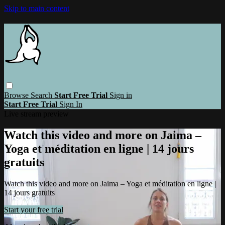
Skip to main content
Browse
Search
Start Free Trial
Sign in
Start Free Trial
Sign In
Live stream preview
Watch this video and more on Jaima –
Yoga et méditation en ligne | 14 jours
gratuits
Watch this video and more on Jaima – Yoga et méditation en ligne |
14 jours gratuits
Start your free trial