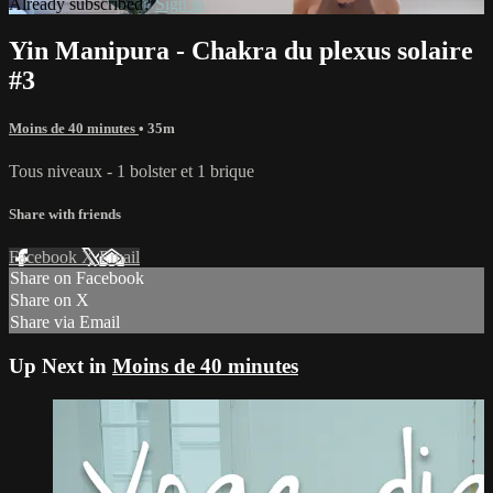
Already subscribed?
Sign in
Yin Manipura - Chakra du plexus solaire
#3
Moins de 40 minutes
• 35m
Tous niveaux - 1 bolster et 1 brique
Share with friends
Facebook
X
Email
Share on Facebook
Share on X
Share via Email
Up Next in
Moins de 40 minutes