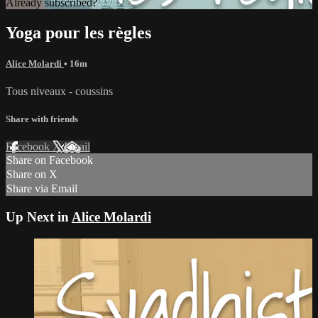
Already subscribed?
Sign in
Yoga pour les règles
Alice Molardi
• 16m
Tous niveaux - coussins
Share with friends
Facebook
X
Email
Share on Facebook
Share on X
Share via Email
Up Next in
Alice Molardi