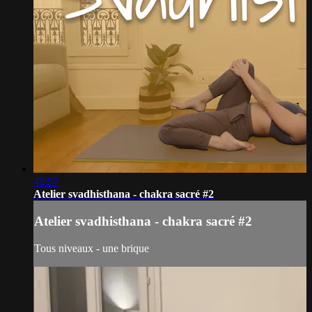
42:57
Atelier svadhisthana - chakra sacré #2
Atelier svadhisthana - chakra sacré #2
Tous niveaux - une brique