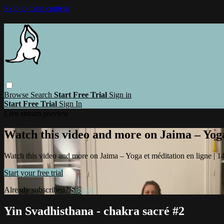
Skip to main content
Browse
Search
Start Free Trial
Sign in
Start Free Trial
Sign In
Live stream preview
Watch this video and more on Jaima – Yoga 
Watch this video and more on Jaima – Yoga et méditation en ligne | 14 
Start your free trial
Already subscribed?
Sign in
Yin Svadhisthana - chakra sacré #2