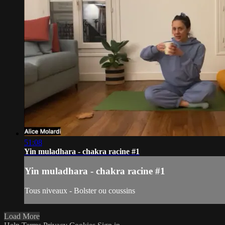
51:08
Yin muladhara - chakra racine #1
Yin muladhara - chakra racine #1
Tous niveaux - Bolster ou coussins
Load More