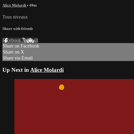
Alice Molardi
• 49m
Tous niveaux
Share with friends
Facebook
X
Email
Share on Facebook
Share on X
Share via Email
Up Next in
Alice Molardi