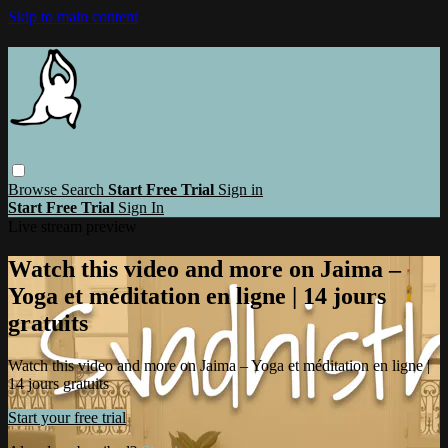
Skip to main content
Browse
Search
Start Free Trial
Sign in
Start Free Trial
Sign In
Live stream preview
Watch this video and more on Jaima –
Yoga et méditation en ligne | 14 jours
gratuits
Watch this video and more on Jaima – Yoga et méditation en ligne |
14 jours gratuits
Start your free trial