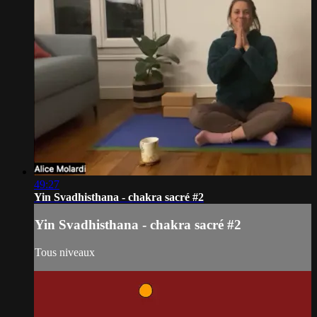
49:27
Yin Svadhisthana - chakra sacré #2
Yin Svadhisthana - chakra sacré #2
Tous niveaux