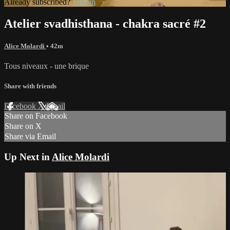
Already subscribed?
Sign in
Atelier svadhisthana - chakra sacré #2
Alice Molardi
• 42m
Tous niveaux - une brique
Share with friends
Facebook
X
Email
Share on Facebook
Share on X
Share via Email
Up Next in
Alice Molardi