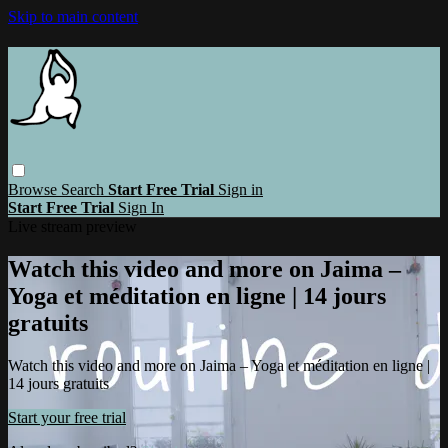
Skip to main content
Browse
Search
Start Free Trial
Sign in
Start Free Trial
Sign In
Live stream preview
Watch this video and more on Jaima –
Yoga et méditation en ligne | 14 jours
gratuits
Watch this video and more on Jaima – Yoga et méditation en ligne |
14 jours gratuits
Start your free trial