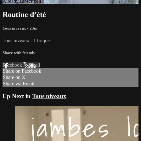
Already subscribed?
Sign in
Routine d’été
Tous niveaux
• 23m
Tous niveaux - 1 brique
Share with friends
Facebook
X
Email
Share on Facebook
Share on X
Share via Email
Up Next in
Tous niveaux