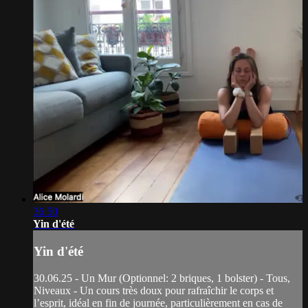
36:50
Yin d'été
Yin d'été
30.06.25 - Un Mur (Optionnel: 2 briques, 1 bolster) - Tous,
Niveaux - Un cours très doux pour rafraîchir le corps et
l’esprit, idéal en fin de journée, particulièrement en cas de