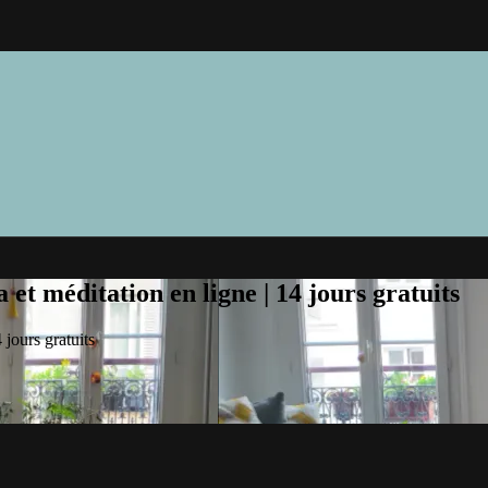
et méditation en ligne | 14 jours gratuits
jours gratuits