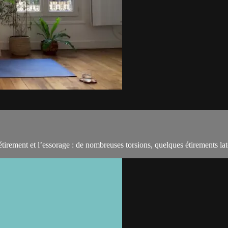
tirement et l’essorage : de nombreuses torsions, quelques étirements laté