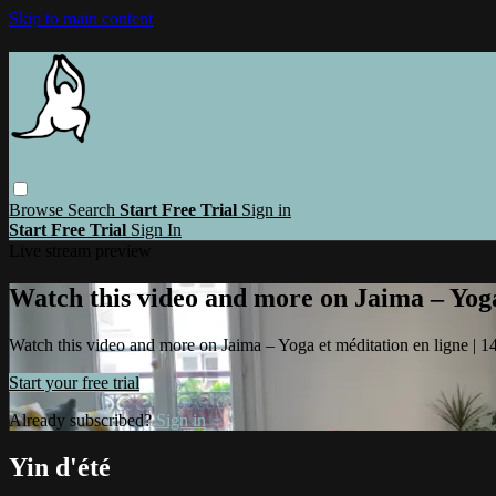
Skip to main content
Browse
Search
Start Free Trial
Sign in
Start Free Trial
Sign In
Live stream preview
Watch this video and more on Jaima – Yoga 
Watch this video and more on Jaima – Yoga et méditation en ligne | 14 
Start your free trial
Already subscribed?
Sign in
Yin d'été