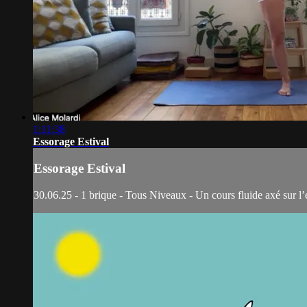
1:11:38
Essorage Estival
Essorage Estival
30.06.25 - 1 brique - Tous Niveaux - Un cours fluide axé sur l’é