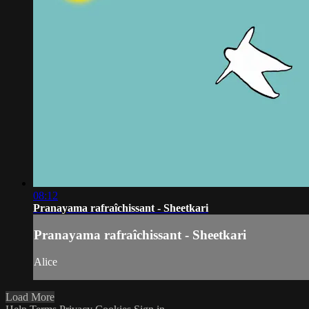
08:12
Pranayama rafraîchissant - Sheetkari
Pranayama rafraîchissant - Sheetkari
Alice
Load More