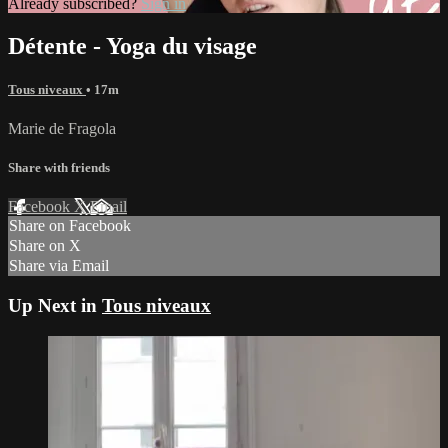
Already subscribed?
Sign in
Détente - Yoga du visage
Tous niveaux
• 17m
Marie de Fragola
Share with friends
Facebook
X
Email
Share on Facebook
Share on X
Share via Email
Up Next in
Tous niveaux