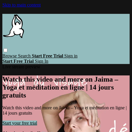
Skip to main content
Browse
Search
Start Free Trial
Sign in
Start Free Trial
Sign In
Live stream preview
Watch this video and more on Jaima –
Yoga et méditation en ligne | 14 jours
gratuits
Watch this video and more on Jaima – Yoga et méditation en ligne |
14 jours gratuits
Start your free trial