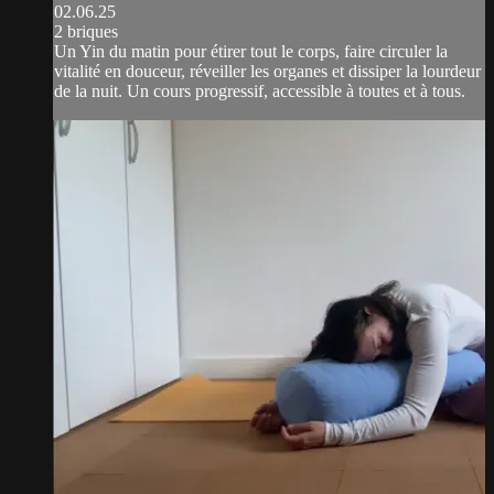
02.06.25
2 briques
Un Yin du matin pour étirer tout le corps, faire circuler la
vitalité en douceur, réveiller les organes et dissiper la lourdeur
de la nuit. Un cours progressif, accessible à toutes et à tous.