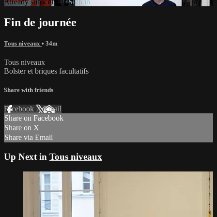
Already subscribed?
Sign in
Fin de journée
Tous niveaux
• 34m
Tous niveaux
Bolster et briques facultatifs
Share with friends
Facebook
X
Email
Share on Facebook
Share on X
Share via Email
Up Next in
Tous niveaux