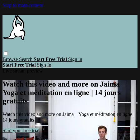
Skip to main content
Browse
Search
Start Free Trial
Sign in
Start Free Trial
Sign In
Live stream preview
Watch this video and more on Jaima –
Yoga et méditation en ligne | 14 jours
gratuits
Watch this video and more on Jaima – Yoga et méditation en ligne |
14 jours gratuits
Start your free trial