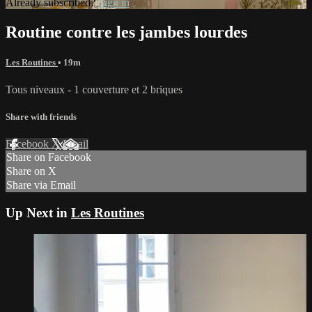
Already subscribed?
Sign in
Routine contre les jambes lourdes
Les Routines
• 19m
Tous niveaux - 1 couverture et 2 briques
Share with friends
Facebook
X
Email
Share on Facebook
Share on X
Share via Email
Up Next in
Les Routines