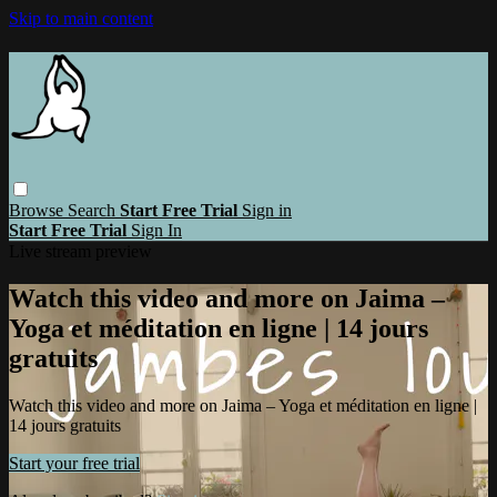
Skip to main content
Browse
Search
Start Free Trial
Sign in
Start Free Trial
Sign In
Live stream preview
Watch this video and more on Jaima –
Yoga et méditation en ligne | 14 jours
gratuits
Watch this video and more on Jaima – Yoga et méditation en ligne |
14 jours gratuits
Start your free trial