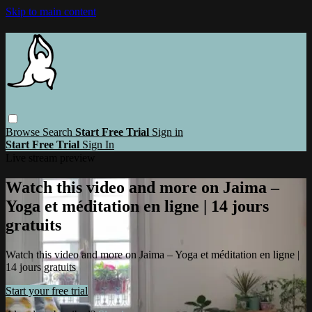
Skip to main content
Browse
Search
Start Free Trial
Sign in
Start Free Trial
Sign In
Live stream preview
Watch this video and more on Jaima –
Yoga et méditation en ligne | 14 jours
gratuits
Watch this video and more on Jaima – Yoga et méditation en ligne |
14 jours gratuits
Start your free trial