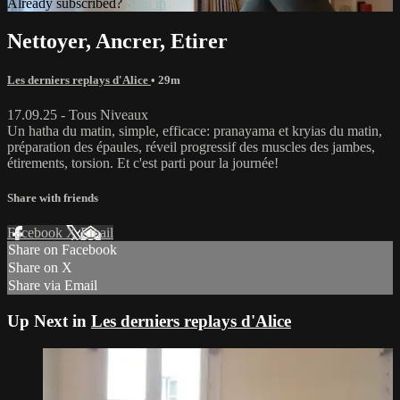
Already subscribed?
Sign in
Nettoyer, Ancrer, Etirer
Les derniers replays d'Alice
• 29m
17.09.25 - Tous Niveaux
Un hatha du matin, simple, efficace: pranayama et kryias du matin,
préparation des épaules, réveil progressif des muscles des jambes,
étirements, torsion. Et c'est parti pour la journée!
Share with friends
Facebook
X
Email
Share on Facebook
Share on X
Share via Email
Up Next in
Les derniers replays d'Alice