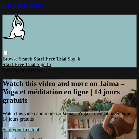
Skip to main content
Browse
Search
Start Free Trial
Sign in
Start Free Trial
Sign In
Live stream preview
Watch this video and more on Jaima –
Yoga et méditation en ligne | 14 jours
gratuits
Watch this video and more on Jaima – Yoga et méditation en ligne |
14 jours gratuits
Start your free trial