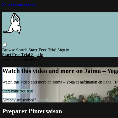
Skip to main content
Browse
Search
Start Free Trial
Sign in
Start Free Trial
Sign In
Live stream preview
Watch this video and more on Jaima – Yoga 
Watch this video and more on Jaima – Yoga et méditation en ligne | 14 
Start your free trial
Already subscribed?
Sign in
Preparer l'intersaison