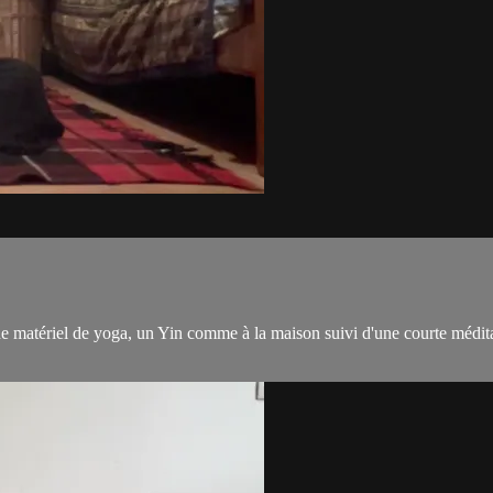
matériel de yoga, un Yin comme à la maison suivi d'une courte méditati