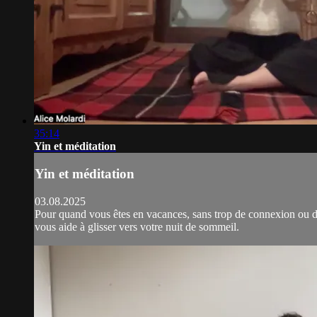
35:14
Yin et méditation
Yin et méditation
03.08.2025
Pour quand vous êtes en vacances, sans trop de connexion ou de 
vous aide à glisser vers votre nuit de sommeil.