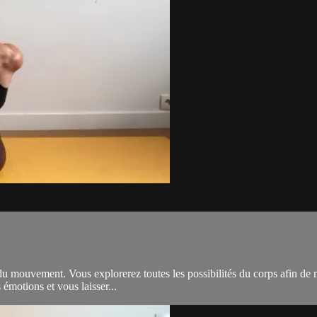
du mouvement. Vous explorerez toutes les possibilités du corps afin de 
émotions et vous laisser...