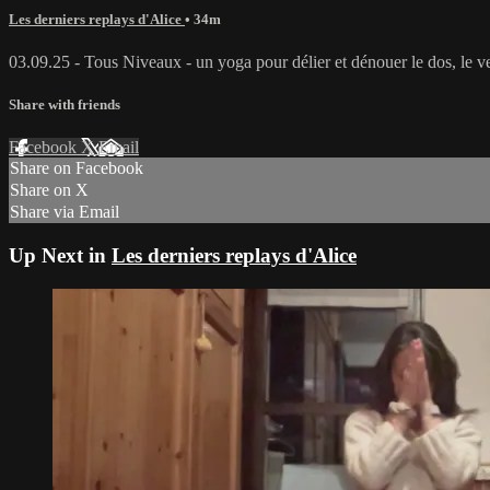
Les derniers replays d'Alice
• 34m
03.09.25 - Tous Niveaux - un yoga pour délier et dénouer le dos, le ve
Share with friends
Facebook
X
Email
Share on Facebook
Share on X
Share via Email
Up Next in
Les derniers replays d'Alice