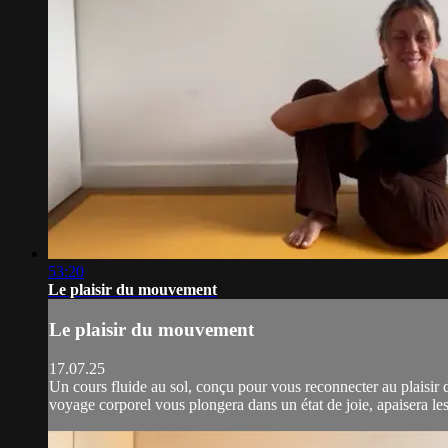
53:20
Le plaisir du mouvement
Le plaisir du mouvement
17.07.25
Un cours fluide au sol, conçu pour vous reconnecter au plaisir 
voyage corporel vous plongera dans un état de joie, apaisera les 