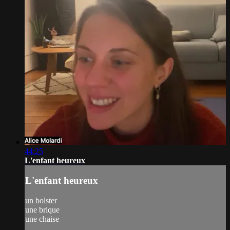
44:25
L'enfant heureux
L'enfant heureux
un bolster
une brique
une chaise