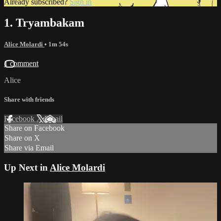
Already subscribed?
Sign in
1. Tryambakam
Alice Molardi
• 1m 54s
1 comment
Alice
Share with friends
Facebook
X
Email
Share on Facebook
Share on X
Share via Email
Up Next in
Alice Molardi