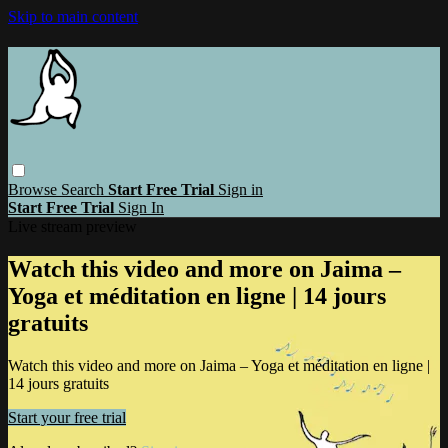
Skip to main content
Browse
Search
Start Free Trial
Sign in
Start Free Trial
Sign In
Live stream preview
Watch this video and more on Jaima –
Yoga et méditation en ligne | 14 jours
gratuits
Watch this video and more on Jaima – Yoga et méditation en ligne |
14 jours gratuits
Start your free trial