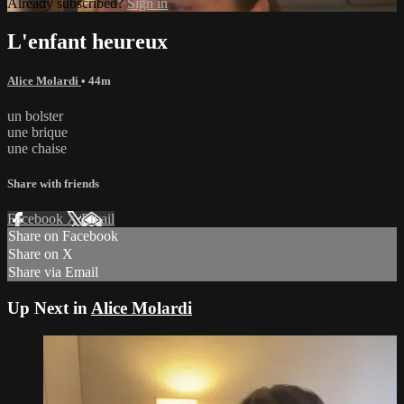
Already subscribed?
Sign in
L'enfant heureux
Alice Molardi
• 44m
un bolster
une brique
une chaise
Share with friends
Facebook
X
Email
Share on Facebook
Share on X
Share via Email
Up Next in
Alice Molardi