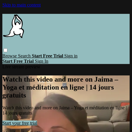
Skip to main content
Browse
Search
Start Free Trial
Sign in
Start Free Trial
Sign In
Live stream preview
Watch this video and more on Jaima –
Yoga et méditation en ligne | 14 jours
gratuits
Watch this video and more on Jaima – Yoga et méditation en ligne |
14 jours gratuits
Start your free trial