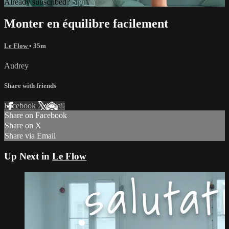
Already subscribed?
Sign in
Monter en équilibre facilement
Le Flow
• 35m
Audrey
Share with friends
Facebook
X
Email
Share on Facebook
Share on X
Share via Email
Up Next in
Le Flow