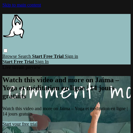
Skip to main content
Browse
Search
Start Free Trial
Sign in
Start Free Trial
Sign In
Live stream preview
Watch this video and more on Jaima –
Yoga et méditation en ligne | 14 jours
gratuits
Watch this video and more on Jaima – Yoga et méditation en ligne |
14 jours gratuits
Start your free trial