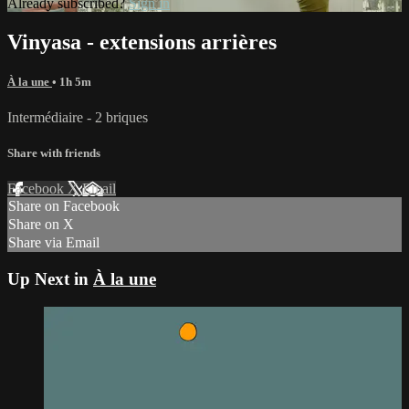
Already subscribed?
Sign in
Vinyasa - extensions arrières
À la une
• 1h 5m
Intermédiaire - 2 briques
Share with friends
Facebook
X
Email
Share on Facebook
Share on X
Share via Email
Up Next in
À la une