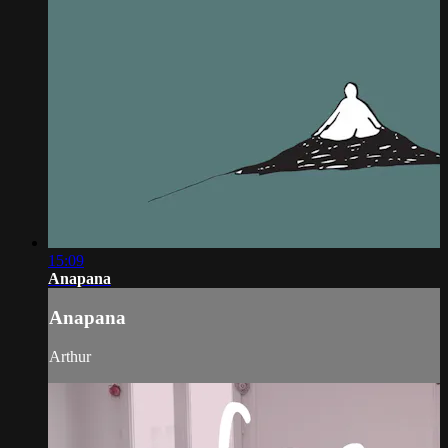
15:09
Anapana
Anapana
Arthur