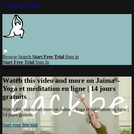
Skip to main content
Browse
Search
Start Free Trial
Sign in
Start Free Trial
Sign In
Live stream preview
Watch this video and more on Jaima –
Yoga et méditation en ligne | 14 jours
gratuits
Watch this video and more on Jaima – Yoga et méditation en ligne |
14 jours gratuits
Start your free trial