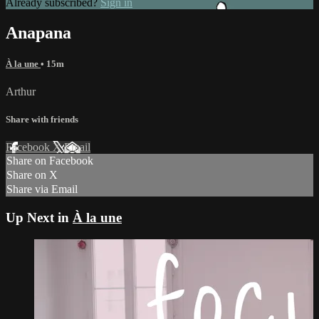
Already subscribed?
Sign in
Anapana
À la une
• 15m
Arthur
Share with friends
Facebook
X
Email
Share on Facebook
Share on X
Share via Email
Up Next in
À la une