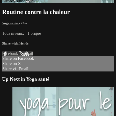
Already subscribed?
Sign in
Routine contre la chaleur
Yoga santé
• 23m
Tous niveaux - 1 brique
Share with friends
Facebook
X
Email
Share on Facebook
Share on X
Share via Email
Up Next in
Yoga santé