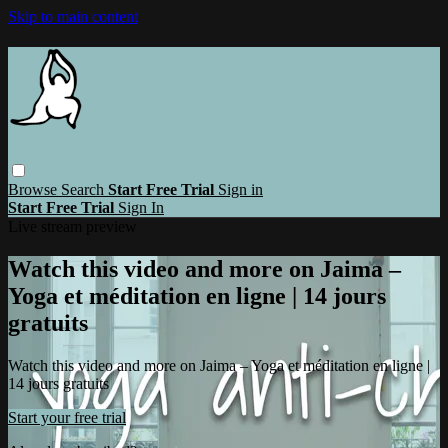
Skip to main content
Browse
Search
Start Free Trial
Sign in
Start Free Trial
Sign In
Live stream preview
Watch this video and more on Jaima –
Yoga et méditation en ligne | 14 jours
gratuits
Watch this video and more on Jaima – Yoga et méditation en ligne |
14 jours gratuits
Start your free trial