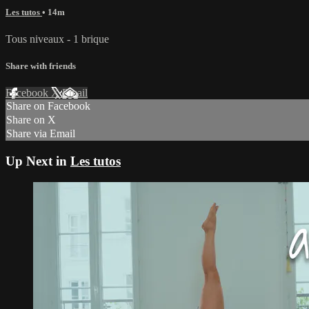
Les tutos
• 14m
Tous niveaux - 1 brique
Share with friends
Facebook
X
Email
Share on Facebook
Share on X
Share via Email
Up Next in
Les tutos