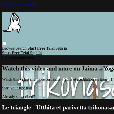
Skip to main content
Browse
Search
Start Free Trial
Sign in
Start Free Trial
Sign In
Live stream preview
Watch this video and more on Jaima – Yoga 
Watch this video and more on Jaima – Yoga et méditation en ligne | 14 
Start your free trial
Already subscribed?
Sign in
Le triangle - Utthita et parivrtta trikonasa