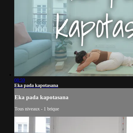
08:59
Eka pada kapotasana
Eka pada kapotasana
Tous niveaux - 1 brique