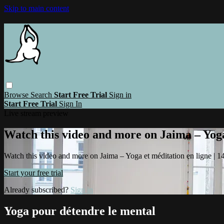
Skip to main content
Browse
Search
Start Free Trial
Sign in
Start Free Trial
Sign In
Live stream preview
Watch this video and more on Jaima – Yoga 
Watch this video and more on Jaima – Yoga et méditation en ligne | 14 
Start your free trial
Already subscribed?
Sign in
Yoga pour détendre le mental