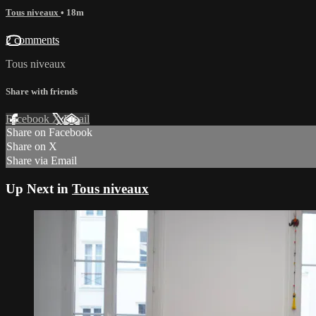
Tous niveaux
• 18m
2 comments
Tous niveaux
Share with friends
Facebook
X
Email
Share on Facebook
Share on X
Share via Email
Up Next in
Tous niveaux