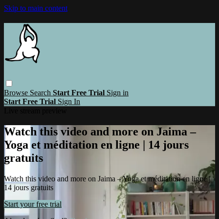
Skip to main content
Browse
Search
Start Free Trial
Sign in
Start Free Trial
Sign In
Live stream preview
Watch this video and more on Jaima –
Yoga et méditation en ligne | 14 jours
gratuits
Watch this video and more on Jaima – Yoga et méditation en ligne |
14 jours gratuits
Start your free trial