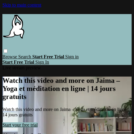
Skip to main content
Browse
Search
Start Free Trial
Sign in
Start Free Trial
Sign In
Live stream preview
Watch this video and more on Jaima –
Yoga et méditation en ligne | 14 jours
gratuits
Watch this video and more on Jaima – Yoga et méditation en ligne |
14 jours gratuits
Start your free trial