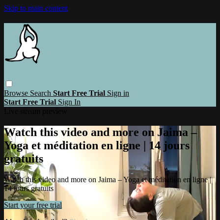
Skip to main content
Browse
Search
Start Free Trial
Sign in
Start Free Trial
Sign In
Live stream preview
Watch this video and more on Jaima –
Yoga et méditation en ligne | 14 jours
gratuits
Watch this video and more on Jaima – Yoga et méditation en ligne |
14 jours gratuits
Start your free trial