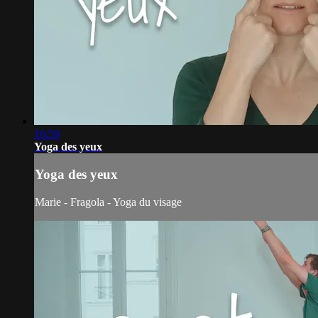
16:59
Yoga des yeux
Yoga des yeux
Marie - Fragola - Yoga du visage