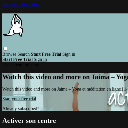
Skip to main content
Browse
Search
Start Free Trial
Sign in
Start Free Trial
Sign In
Live stream preview
Watch this video and more on Jaima – Yoga 
Watch this video and more on Jaima – Yoga et méditation en ligne | 14 
Start your free trial
Already subscribed?
Sign in
Activer son centre