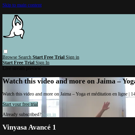
Skip to main content
Browse
Search
Start Free Trial
Sign in
Start Free Trial
Sign In
Live stream preview
Watch this video and more on Jaima – Yoga 
Watch this video and more on Jaima – Yoga et méditation en ligne | 14 
Start your free trial
Already subscribed?
Sign in
Vinyasa Avancé 1