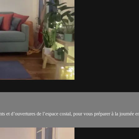
nts et d’ouvertures de l’espace costal, pour vous préparer à la journée 