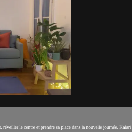
s, réveiller le centre et prendre sa place dans la nouvelle journée. Kala