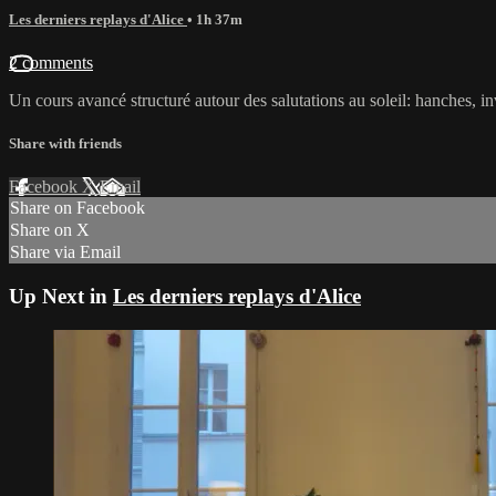
Les derniers replays d'Alice
• 1h 37m
2 comments
Un cours avancé structuré autour des salutations au soleil: hanches, 
Share with friends
Facebook
X
Email
Share on Facebook
Share on X
Share via Email
Up Next in
Les derniers replays d'Alice