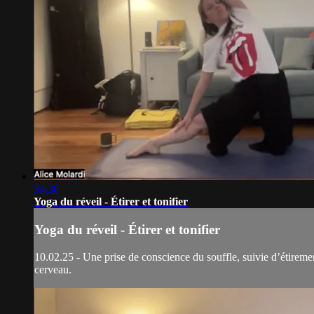
34:30
Yoga du réveil - Étirer et tonifier
Yoga du réveil - Étirer et tonifier
10.02.25 - Une prise de conscience du souffle, suivie d’étireme
cerveau.