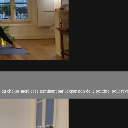
 chakra sacré et se terminant par l'expansion de la poitrine, pour réveil