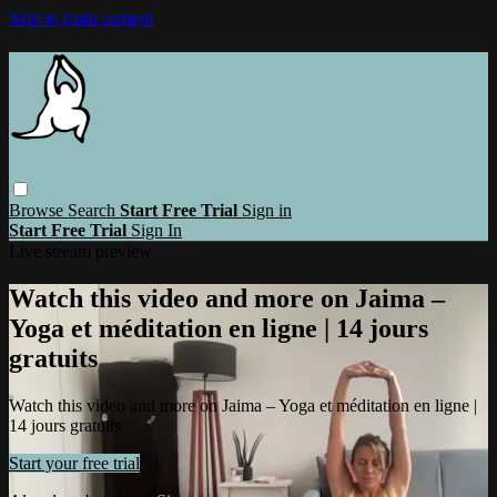
Skip to main content
Browse
Search
Start Free Trial
Sign in
Start Free Trial
Sign In
Live stream preview
Watch this video and more on Jaima –
Yoga et méditation en ligne | 14 jours
gratuits
Watch this video and more on Jaima – Yoga et méditation en ligne |
14 jours gratuits
Start your free trial