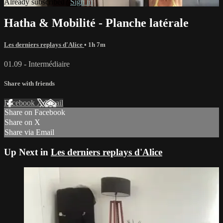
Already subscribed?
Sign in
Hatha & Mobilité - Planche latérale
Les derniers replays d'Alice
• 1h 7m
01.09 - Intermédiaire
Share with friends
Facebook
X
Email
Share on Facebook
Share on X
Share via Email
Up Next in
Les derniers replays d'Alice