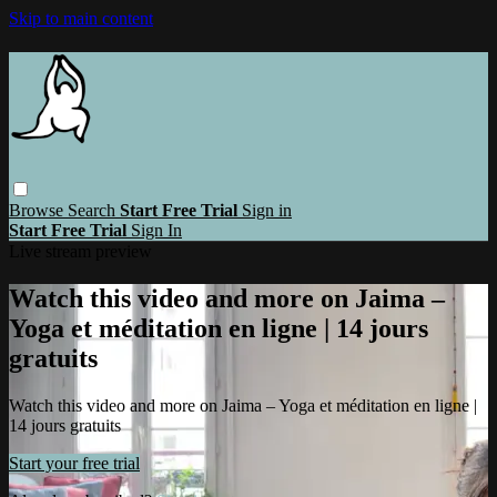
Skip to main content
Browse
Search
Start Free Trial
Sign in
Start Free Trial
Sign In
Live stream preview
Watch this video and more on Jaima –
Yoga et méditation en ligne | 14 jours
gratuits
Watch this video and more on Jaima – Yoga et méditation en ligne |
14 jours gratuits
Start your free trial