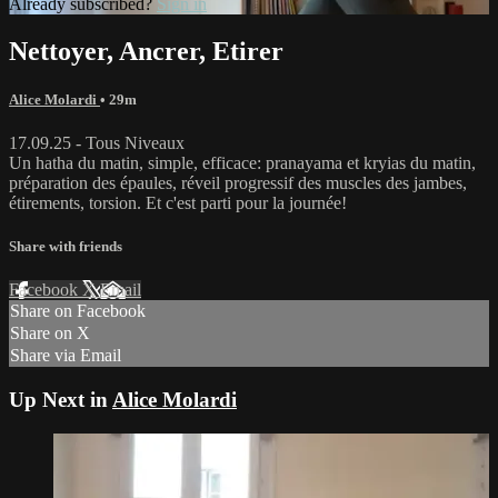
Already subscribed?
Sign in
Nettoyer, Ancrer, Etirer
Alice Molardi
• 29m
17.09.25 - Tous Niveaux
Un hatha du matin, simple, efficace: pranayama et kryias du matin,
préparation des épaules, réveil progressif des muscles des jambes,
étirements, torsion. Et c'est parti pour la journée!
Share with friends
Facebook
X
Email
Share on Facebook
Share on X
Share via Email
Up Next in
Alice Molardi