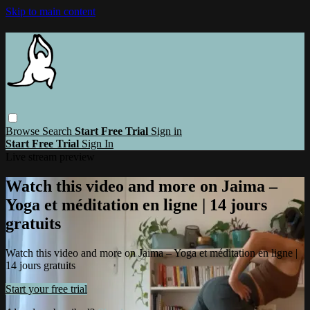
Skip to main content
Browse
Search
Start Free Trial
Sign in
Start Free Trial
Sign In
Live stream preview
Watch this video and more on Jaima –
Yoga et méditation en ligne | 14 jours
gratuits
Watch this video and more on Jaima – Yoga et méditation en ligne |
14 jours gratuits
Start your free trial