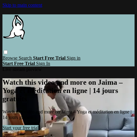
Skip to main content
Browse
Search
Start Free Trial
Sign in
Start Free Trial
Sign In
Live stream preview
Watch this video and more on Jaima –
Yoga et méditation en ligne | 14 jours
gratuits
Watch this video and more on Jaima – Yoga et méditation en ligne |
14 jours gratuits
Start your free trial