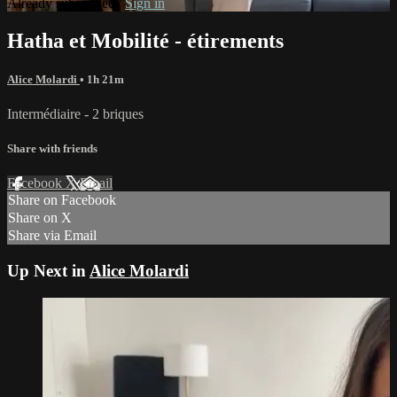
Already subscribed?
Sign in
Hatha et Mobilité - étirements
Alice Molardi
• 1h 21m
Intermédiaire - 2 briques
Share with friends
Facebook
X
Email
Share on Facebook
Share on X
Share via Email
Up Next in
Alice Molardi