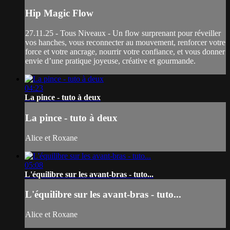
Hip Magic Flow
27.11.25 - Tous Niveaux - Un flow surprenant pour réveiller
vos hanches, vous reconnecter au mouvement, renforcer votre
force et votre ancrage, nourrir votre confiance, et vous donner
envie d’une pratique joyeuse, créative et gourmande.
04:23
La pince - tuto à deux
La pince - tuto à deux
Alice et Roxane
05:08
L'équilibre sur les avant-bras - tuto...
L'équilibre sur les avant-bras - tuto...
Alice et Roxane