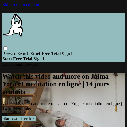
Skip to main content
Browse
Search
Start Free Trial
Sign in
Start Free Trial
Sign In
Live stream preview
Watch this video and more on Jaima –
Yoga et méditation en ligne | 14 jours
gratuits
Watch this video and more on Jaima – Yoga et méditation en ligne |
14 jours gratuits
Start your free trial