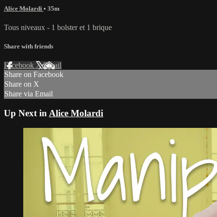
Alice Molardi
• 35m
Tous niveaux - 1 bolster et 1 brique
Share with friends
Facebook
X
Email
Share on Facebook
Share on X
Share via Email
Up Next in
Alice Molardi