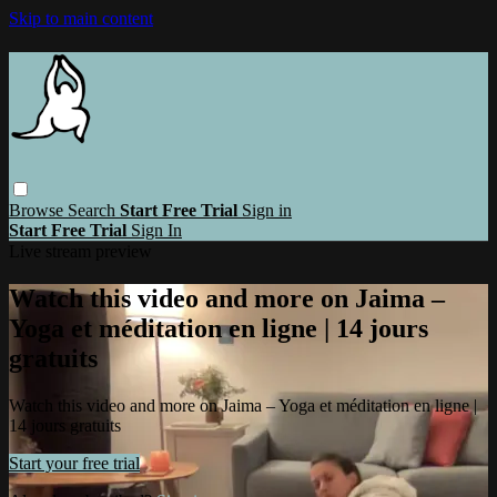
Skip to main content
Browse
Search
Start Free Trial
Sign in
Start Free Trial
Sign In
Live stream preview
Watch this video and more on Jaima –
Yoga et méditation en ligne | 14 jours
gratuits
Watch this video and more on Jaima – Yoga et méditation en ligne |
14 jours gratuits
Start your free trial