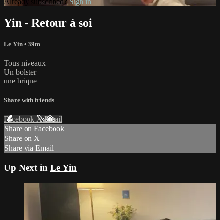
Already subscribed?
Sign in
Yin - Retour à soi
Le Yin
• 39m
Tous niveaux
Un bolster
une brique
Share with friends
Facebook
X
Email
Share on Facebook
Share on X
Share via Email
Up Next in
Le Yin