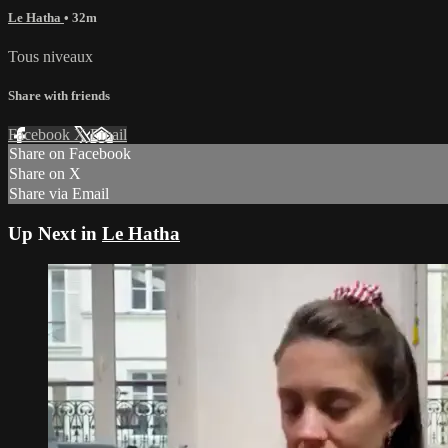
Le Hatha
• 32m
Tous niveaux
Share with friends
Facebook
X
Email
Share on Facebook
Share on X
Share via Email
Up Next in
Le Hatha