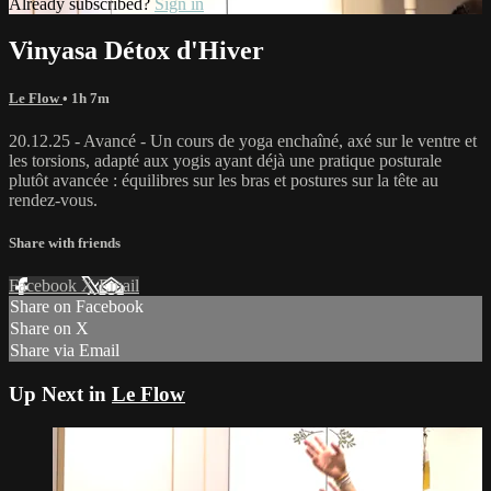
Already subscribed?
Sign in
Vinyasa Détox d'Hiver
Le Flow
• 1h 7m
20.12.25 - Avancé - Un cours de yoga enchaîné, axé sur le ventre et
les torsions, adapté aux yogis ayant déjà une pratique posturale
plutôt avancée : équilibres sur les bras et postures sur la tête au
rendez-vous.
Share with friends
Facebook
X
Email
Share on Facebook
Share on X
Share via Email
Up Next in
Le Flow