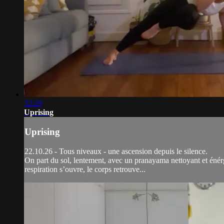
32:29
Uprising
Uprising
22.10.26 - Tous niveaux - une ascension depuis le silence.
On part du sol, lentement, avec un pranayama nettoyant et énérg
respiration s’ouvre, le corps retrouve...