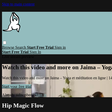
Skip to main content
Browse
Search
Start Free Trial
Sign in
Start Free Trial
Sign In
Live stream preview
Watch this video and more on Jaima – Yoga 
Watch this video and more on Jaima – Yoga et méditation en ligne | 14 
Start your free trial
Already subscribed?
Sign in
Hip Magic Flow