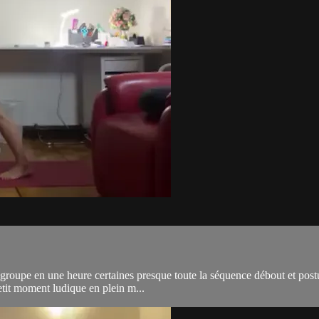
egroupe en une heure certaines presque toute la séquence débout et postu
etit moment ludique en plein m...