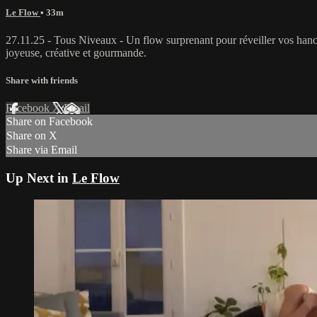
Le Flow
• 33m
27.11.25 - Tous Niveaux - Un flow surprenant pour réveiller vos hanc
joyeuse, créative et gourmande.
Share with friends
Facebook
X
Email
Share on Facebook
Share on X
Share via Email
Up Next in
Le Flow