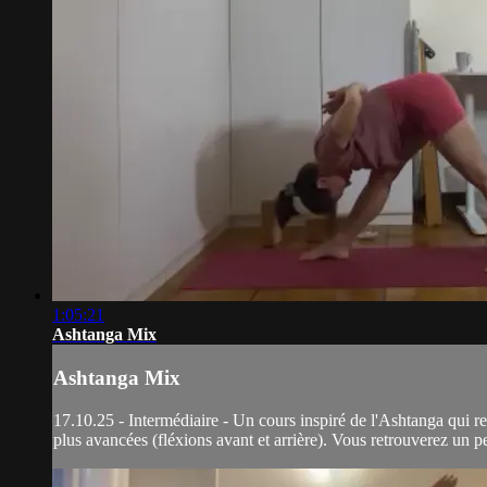
1:05:21
Ashtanga Mix
Ashtanga Mix
17.10.25 - Intermédiaire - Un cours inspiré de l'Ashtanga qui r
plus avancées (fléxions avant et arrière). Vous retrouverez un p