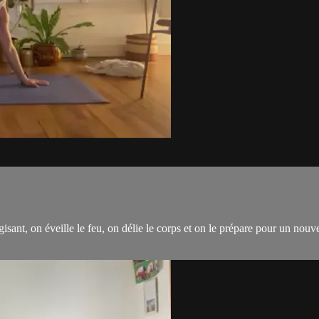
isant, on éveille le feu, on délie le corps et on le prépare pour un nou