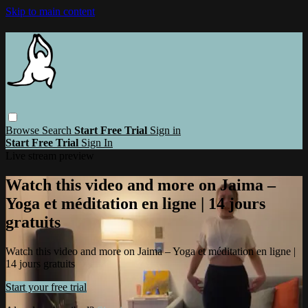
Skip to main content
Browse
Search
Start Free Trial
Sign in
Start Free Trial
Sign In
Live stream preview
Watch this video and more on Jaima –
Yoga et méditation en ligne | 14 jours
gratuits
Watch this video and more on Jaima – Yoga et méditation en ligne |
14 jours gratuits
Start your free trial