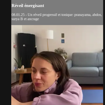
Réveil énergisant
08.01.25 - Un réveil progressif et tonique: pranayama, abdos,
surya B et ancrage