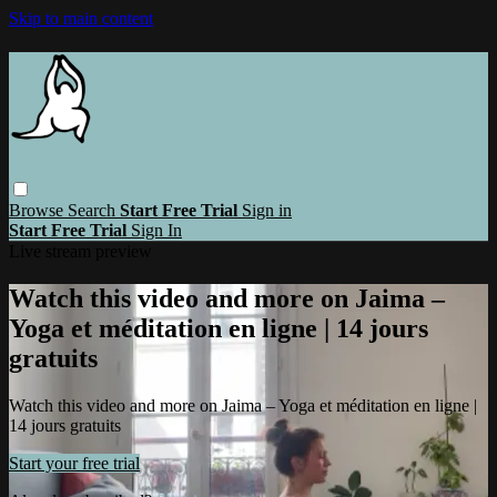
Skip to main content
Browse
Search
Start Free Trial
Sign in
Start Free Trial
Sign In
Live stream preview
Watch this video and more on Jaima –
Yoga et méditation en ligne | 14 jours
gratuits
Watch this video and more on Jaima – Yoga et méditation en ligne |
14 jours gratuits
Start your free trial