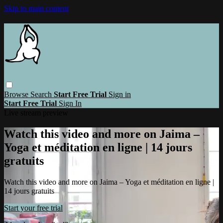
Skip to main content
Browse
Search
Start Free Trial
Sign in
Start Free Trial
Sign In
Live stream preview
Watch this video and more on Jaima –
Yoga et méditation en ligne | 14 jours
gratuits
Watch this video and more on Jaima – Yoga et méditation en ligne |
14 jours gratuits
Start your free trial