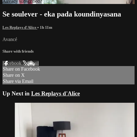
Already subscribed?
Sign in
Se soulever - eka pada koundinyasana
Les Replays d'Alice
• 1h 11m
Avancé
Share with friends
Facebook
X
Email
Share on Facebook
Share on X
Share via Email
Up Next in
Les Replays d'Alice