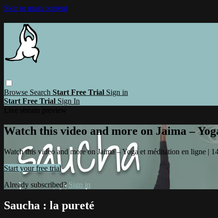
Skip to main content
Browse
Search
Start Free Trial
Sign in
Start Free Trial
Sign In
Live stream preview
Watch this video and more on Jaima – Yoga 
Watch this video and more on Jaima – Yoga et méditation en ligne | 14 
Start your free trial
Already subscribed?
Sign in
Saucha : la pureté