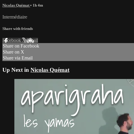
Nicolas Quémat
• 1h 4m
Intermédiaire
Share with friends
Facebook
X
Email
Share on Facebook
Share on X
Share via Email
Up Next in
Nicolas Quémat