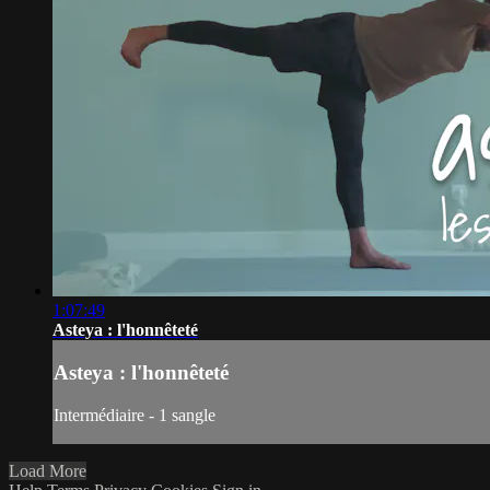
1:07:49
Asteya : l'honnêteté
Asteya : l'honnêteté
Intermédiaire - 1 sangle
Load More