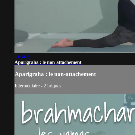
1:03:02
Aparigraha : le non-attachement
Aparigraha : le non-attachement
Intermédiaire - 2 briques