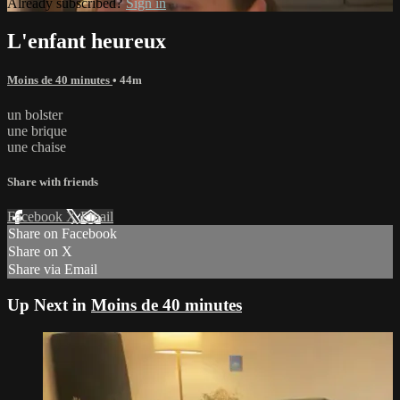
Already subscribed?
Sign in
L'enfant heureux
Moins de 40 minutes
• 44m
un bolster
une brique
une chaise
Share with friends
Facebook
X
Email
Share on Facebook
Share on X
Share via Email
Up Next in
Moins de 40 minutes