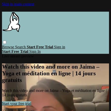
Skip to main content
Browse
Search
Start Free Trial
Sign in
Start Free Trial
Sign In
Live stream preview
Watch this video and more on Jaima –
Yoga et méditation en ligne | 14 jours
gratuits
Watch this video and more on Jaima – Yoga et méditation en ligne |
14 jours gratuits
Start your free trial