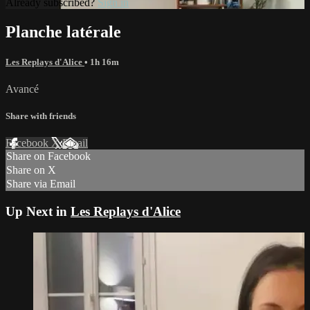
Already subscribed?
Sign in
Planche latérale
Les Replays d'Alice
• 1h 16m
Avancé
Share with friends
Facebook
X
Email
Share on Facebook
Share on X
Share via Email
Up Next in
Les Replays d'Alice