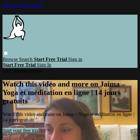
Skip to main content
Browse
Search
Start Free Trial
Sign in
Start Free Trial
Sign In
Live stream preview
Watch this video and more on Jaima –
Yoga et méditation en ligne | 14 jours
gratuits
Watch this video and more on Jaima – Yoga et méditation en ligne |
14 jours gratuits
Start your free trial