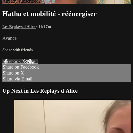
Already subscribed?
Sign in
Hatha et mobilité - réénergiser
Les Replays d'Alice
• 1h 17m
Avancé
Share with friends
Facebook
X
Email
Share on Facebook
Share on X
Share via Email
Up Next in
Les Replays d'Alice