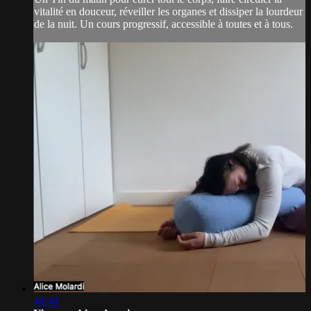
vitalité en douceur, réveiller les organes et dissiper la lourdeur
de la nuit. Un cours progressif, accessible à toutes et à tous.
48:48