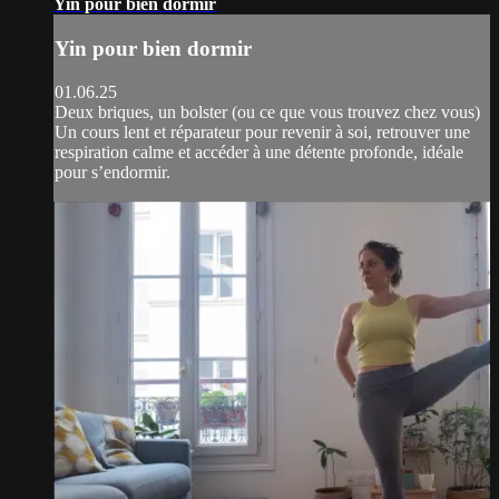
Yin pour bien dormir
Yin pour bien dormir
01.06.25
Deux briques, un bolster (ou ce que vous trouvez chez vous)
Un cours lent et réparateur pour revenir à soi, retrouver une
respiration calme et accéder à une détente profonde, idéale
pour s’endormir.