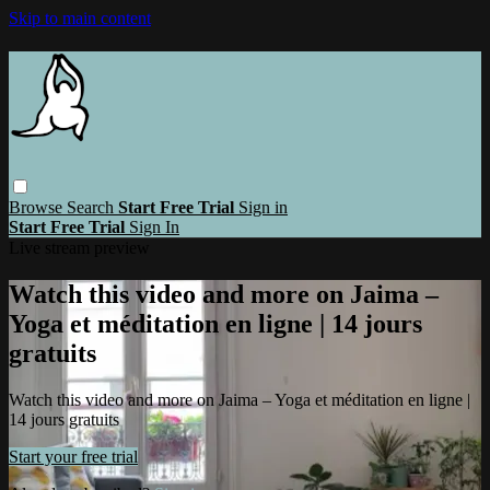
Skip to main content
Browse
Search
Start Free Trial
Sign in
Start Free Trial
Sign In
Live stream preview
Watch this video and more on Jaima –
Yoga et méditation en ligne | 14 jours
gratuits
Watch this video and more on Jaima – Yoga et méditation en ligne |
14 jours gratuits
Start your free trial