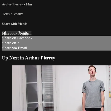
Arthur Pierrey
• 14m
Tous niveaux
Share with friends
Facebook
X
Email
Share on Facebook
Share on X
Share via Email
Up Next in
Arthur Pierrey