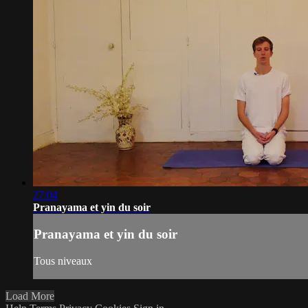
27:04
Pranayama et yin du soir
Pranayama et yin du soir
Tous niveaux
Load More